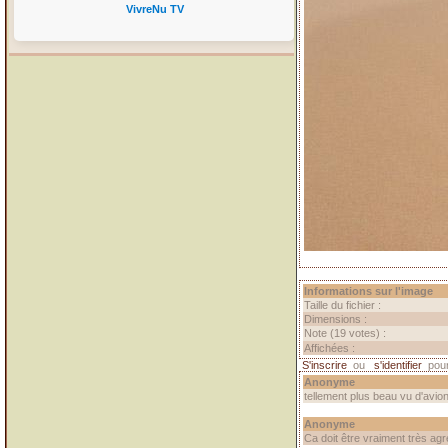
VivreNu TV
Informations sur l'image
Taille du fichier :
Dimensions :
Note (19 votes) :
Affichées :
S'inscrire
ou
s'identifier
pour
Anonyme
tellement plus beau vu d'avio
Anonyme
Ca doit être vraiment très ag