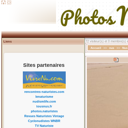
72 visiteur(s) et 0 membre(s) e
Liens
>>
>>
Accueil
nus
Nus
Sites partenaires
rencontres-naturistes.com
lenaturisme
nudismlife.com
tousnus.fr
photos.naturistes
Revues Naturistes Vintage
Cyclonudistes WNBR
TV Naturiste