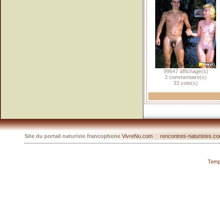
99647 affichage(s)
3 commentaire(s)
33 vote(s)
Site du portail naturiste francophone
VivreNu.com
:
rencontres-naturistes.c
Temp