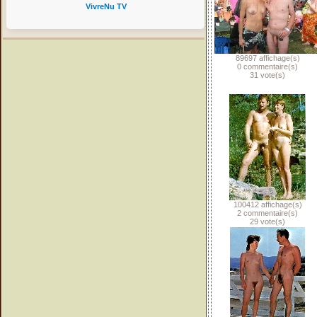
VivreNu TV
89697 affichage(s)
0 commentaire(s)
31 vote(s)
100412 affichage(s)
2 commentaire(s)
29 vote(s)