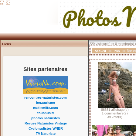
220 visiteur(s) et 0 membre(s) e
Liens
>>
>> Nus en
Accueil
nus
Sites partenaires
rencontres-naturistes.com
lenaturisme
nudismlife.com
86351 affichage(s)
tousnus.fr
1 commentaire(s)
39 vote(s)
photos.naturistes
Revues Naturistes Vintage
Cyclonudistes WNBR
TV Naturiste