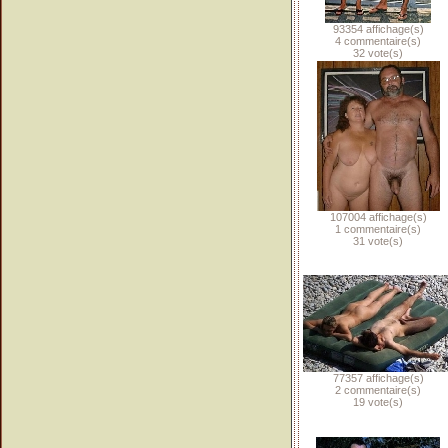
93354 affichage(s)
4 commentaire(s)
32 vote(s)
107004 affichage(s)
1 commentaire(s)
31 vote(s)
77357 affichage(s)
2 commentaire(s)
19 vote(s)