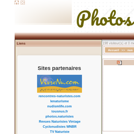
198 visiteur(s) et 0 
Liens
>>
Accueil
nus
Sites partenaires
rencontres-naturistes.com
lenaturisme
nudismlife.com
tousnus.fr
photos.naturistes
Revues Naturistes Vintage
Cyclonudistes WNBR
TV Naturiste