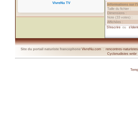
VivreNu TV
Informations sur l
Taille du fichier :
Dimensions :
Note (33 votes) :
Affichées :
S'inscrire
ou
s'ident
Site du portail naturiste francophone
VivreNu.com
:
rencontres-naturiste
Cyclonudistes wnbr
Temp