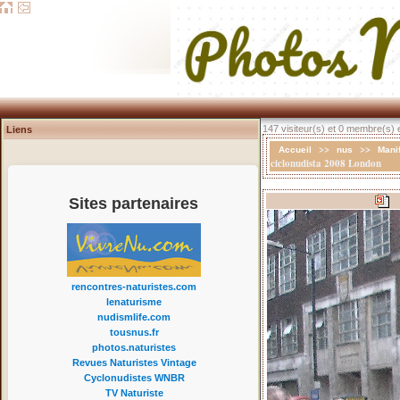
147 visiteur(s) et 0 membre(s) e
Liens
>>
>>
Accueil
nus
Mani
ciclonudista 2008 London
Sites partenaires
rencontres-naturistes.com
lenaturisme
nudismlife.com
tousnus.fr
photos.naturistes
Revues Naturistes Vintage
Cyclonudistes WNBR
TV Naturiste