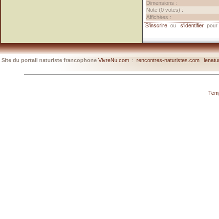
Dimensions :
Note (0 votes) :
Affichées :
S'inscrire
ou
s'identifier
pour 
Site du portail naturiste francophone
VivreNu.com
:
rencontres-naturistes.com
lenatu
Temp